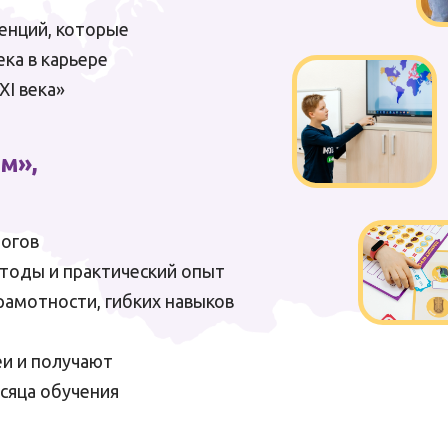
енций, которые
ка в карьере
XI века»
м»,
логов
тоды и практический опыт
рамотности, гибких навыков
еи и получают
сяца обучения