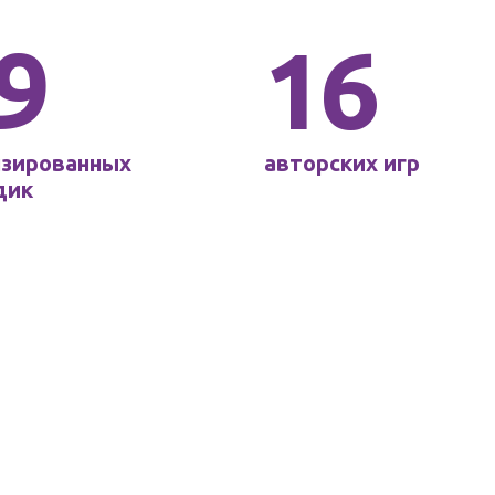
9
16
нзированных
авторских игр
дик