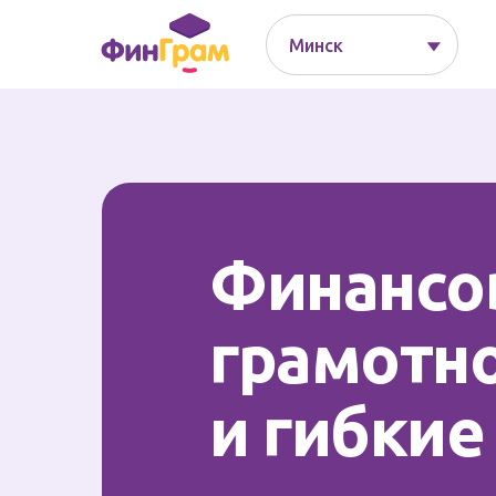
Минск⠀⠀⠀⠀⠀⠀⠀
Финансо
грамотн
и гибкие