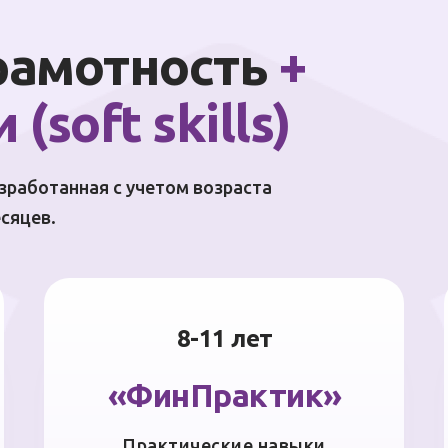
рамотность
+
(soft skills)
зработанная с учетом возраста
сяцев.
8-11 лет
«ФинПрактик»
Практические навыки