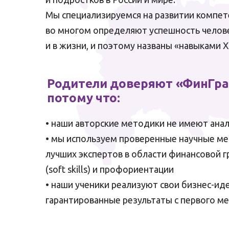
Мы специализируемся на развитии компет
во многом определяют успешность челове
и в жизни, и поэтому названы «навыками X
Родители доверяют «ФинГра
потому что:
• наши авторские методики не имеют ана
• мы используем проверенные научные ме
лучших экспертов в области финансовой г
(soft skills) и профориентации
• наши ученики реализуют свои бизнес-ид
гарантированные результаты с первого ме