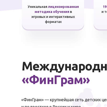
Уникальная
лицензированная
19
методика обучения
в
и 
игровых и интерактивных
форматах
Международна
«ФинГрам»
«ФинГрам» — крупнейшая сеть детских це
и подростков в России и мире.